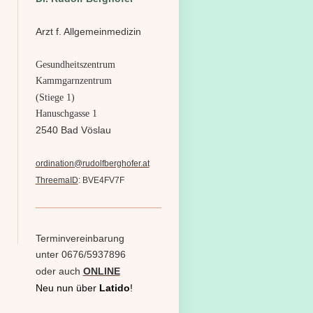
Arzt f. Allgemeinmedizin
Gesundheitszentrum
Kammgarnzentrum
(Stiege 1)
Hanuschgasse 1
2540 Bad Vöslau
ordination@rudolfberghofer.at
ThreemaID
: BVE4FV7F
Terminvereinbarung
unter 0676/5937896
oder auch
ONLINE
Neu nun über
Latido
!